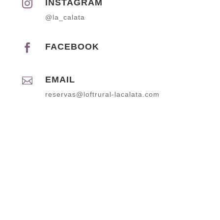
INSTAGRAM

@la_calata
FACEBOOK

EMAIL

reservas@loftrural-lacalata.com