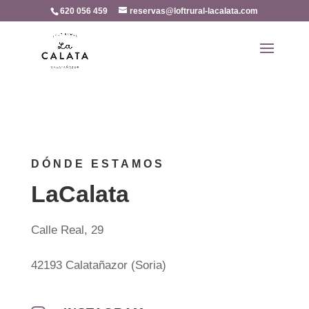
620 056 459
reservas@loftrural-lacalata.com
DÓNDE ESTAMOS
LaCalata
Calle Real, 29
42193 Calatañazor (Soria)