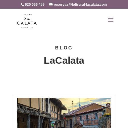
620 056 459
reservas@loftrural-lacalata.com
BLOG
LaCalata