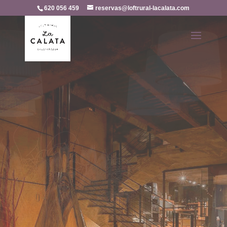
620 056 459
reservas@loftrural-lacalata.com