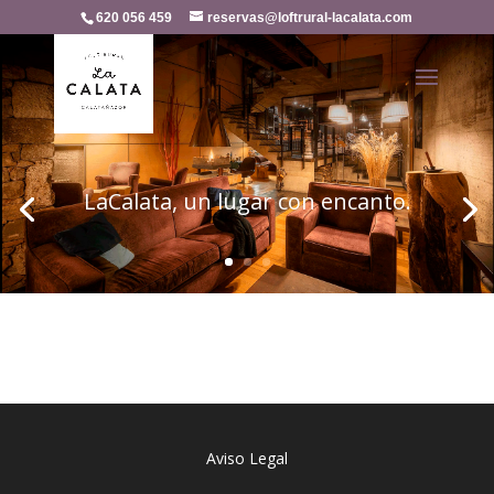
620 056 459
reservas@loftrural-lacalata.com
LaCalata, un lugar con encanto.
Aviso Legal