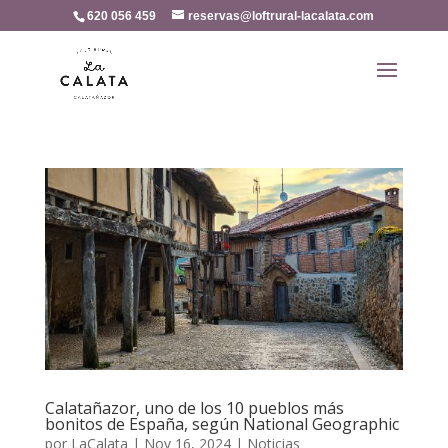
620 056 459
reservas@loftrural-lacalata.com
Calatañazor, uno de los 10 pueblos más
bonitos de España, según National Geographic
por
LaCalata
|
Nov 16, 2024
|
Noticias